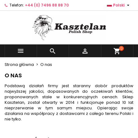

Telefon:
+44 (0) 7496 88 88 70
Polski
×
×
×
×
Dodaj do listy życzeń
((modalTitle))
Utwórz listę życzeń
Zaloguj się
Utwórz nową listę
add_circle_outline
((confirmMessage))
Musisz być zalogowany by zapisać produkty na
Nazwa listy życzeń
swojej liście życzeń.
((cancelText))
((modalDeleteText))
0



shopping_cart
Anuluj
Zaloguj się
Anuluj
Utwórz listę życzeń
Strona główna
O nas
O NAS
Podstawą działań firmy jest staranny dobór produktów
najwyższej jakości, dopasowanych do oczekiwań klientów,
proponowanych stale w konkurencyjnych cenach. Sklep
Kasztelan, został otwarty w 2014 i funkcjonuje ponad 10 lat
nieprzerwanie w tym samym miejscu. Opierając swoje
działania na współpracy z dostawcami z całego terenu Polski i
nie tylko.