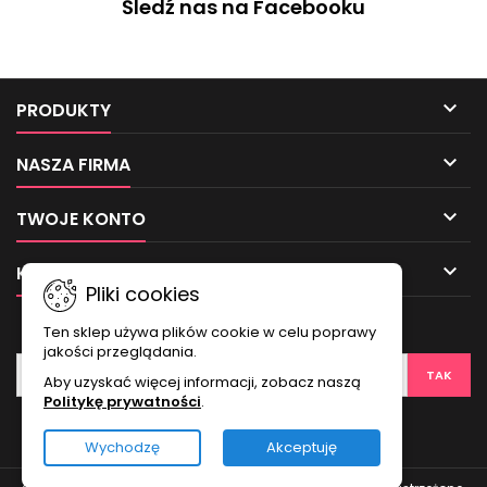
Śledź nas na Facebooku

PRODUKTY

NASZA FIRMA

TWOJE KONTO

KONTAKT
Pliki cookies
NEWSLETTER
Ten sklep używa plików cookie w celu poprawy
jakości przeglądania.
Aby uzyskać więcej informacji, zobacz naszą
Politykę prywatności
.
Wychodzę
Akceptuję