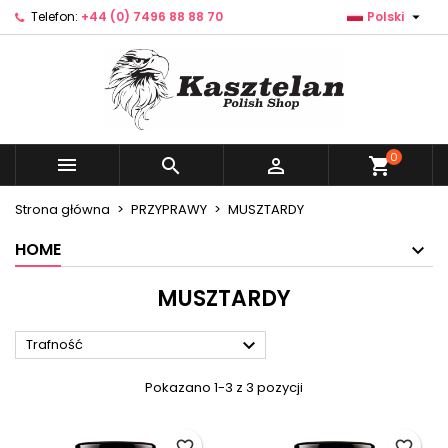

Telefon:
+44 (0) 7496 88 88 70
Polski
×
×
×
×
Dodaj do listy życzeń
((modalTitle))
Utwórz listę życzeń
Zaloguj się
Utwórz nową listę
add_circle_outline
((confirmMessage))
Musisz być zalogowany by zapisać produkty na
Nazwa listy życzeń
swojej liście życzeń.
((cancelText))
((modalDeleteText))
0



shopping_cart
Anuluj
Zaloguj się
Anuluj
Utwórz listę życzeń
Strona główna
PRZYPRAWY
MUSZTARDY
HOME
MUSZTARDY

Trafność
Pokazano 1-3 z 3 pozycji
favorite_border
favorite_border