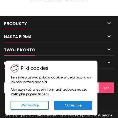

PRODUKTY

NASZA FIRMA

TWOJE KONTO

KONTAKT
Pliki cookies
NEWSLETTER
Ten sklep używa plików cookie w celu poprawy
jakości przeglądania.
Aby uzyskać więcej informacji, zobacz naszą
Politykę prywatności
.
Wychodzę
Akceptuję
© Copyright 2026 Sklep Kasztelan LTD.. Wszelkie prawa zastrzeżone.