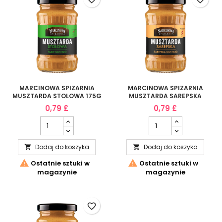
MARCINOWA SPIZARNIA
MARCINOWA SPIZARNIA
MUSZTARDA STOLOWA 175G
MUSZTARDA SAREPSKA
175G
0,79 £
0,79 £
Dodaj do koszyka
Dodaj do koszyka




Ostatnie sztuki w
Ostatnie sztuki w
magazynie
magazynie
favorite_border