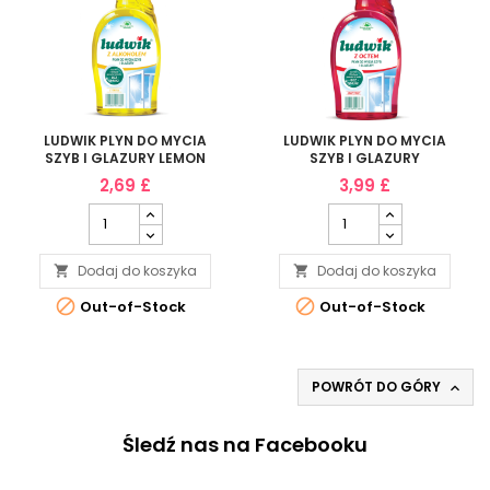
LUDWIK PLYN DO MYCIA
LUDWIK PLYN DO MYCIA
SZYB I GLAZURY LEMON
SZYB I GLAZURY
750GL
GRAPEFRUIT 600ML
2,69 £
3,99 £
Dodaj do koszyka
Dodaj do koszyka




Out-of-Stock
Out-of-Stock
POWRÓT DO GÓRY

Śledź nas na Facebooku