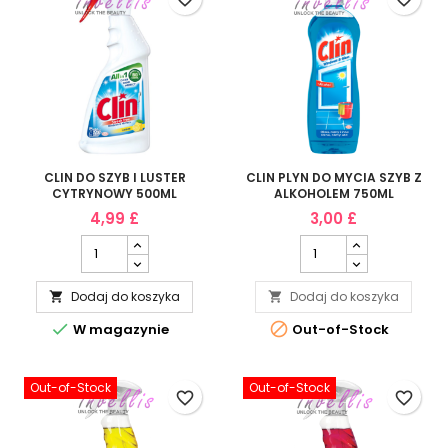
CLIN DO SZYB I LUSTER
CLIN PLYN DO MYCIA SZYB Z
CYTRYNOWY 500ML
ALKOHOLEM 750ML
4,99 £
3,00 £
Dodaj do koszyka
Dodaj do koszyka




W magazynie
Out-of-Stock
Out-of-Stock
Out-of-Stock
favorite_border
favorite_border