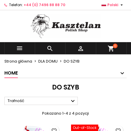

Telefon:
+44 (0) 7496 88 88 70
Polski
×
×
×
×
Dodaj do listy życzeń
((modalTitle))
Utwórz listę życzeń
Zaloguj się
Utwórz nową listę
add_circle_outline
((confirmMessage))
Musisz być zalogowany by zapisać produkty na
Nazwa listy życzeń
swojej liście życzeń.
((cancelText))
((modalDeleteText))
0



shopping_cart
Anuluj
Zaloguj się
Anuluj
Utwórz listę życzeń
Strona główna
DLA DOMU
DO SZYB
HOME
DO SZYB

Trafność
Pokazano 1-4 z 4 pozycji
Out-of-Stock
favorite_border
favorite_border