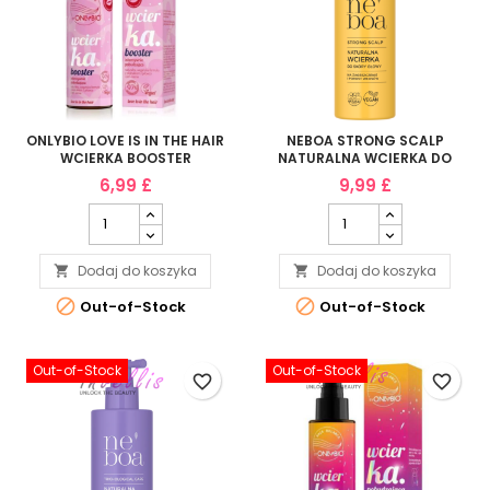
ONLYBIO LOVE IS IN THE HAIR
NEBOA STRONG SCALP
WCIERKA BOOSTER
NATURALNA WCIERKA DO
INTENSYWNIE
SKORY GLOWY NA
6,99 £
9,99 £
POBUDZAJACA 100ML
ZAGESZCZENIE I POROST
WLOSOW 175ML
Dodaj do koszyka
Dodaj do koszyka




Out-of-Stock
Out-of-Stock
Out-of-Stock
Out-of-Stock
favorite_border
favorite_border