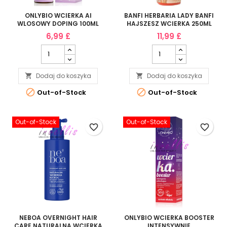
ONLYBIO WCIERKA AI
BANFI HERBARIA LADY BANFI
WLOSOWY DOPING 100ML
HAJSZESZ WCIERKA 250ML
6,99 £
11,99 £
Dodaj do koszyka
Dodaj do koszyka




Out-of-Stock
Out-of-Stock
Out-of-Stock
Out-of-Stock
favorite_border
favorite_border
NEBOA OVERNIGHT HAIR
ONLYBIO WCIERKA BOOSTER
CARE NATURALNA WCIERKA
INTENSYWNIE