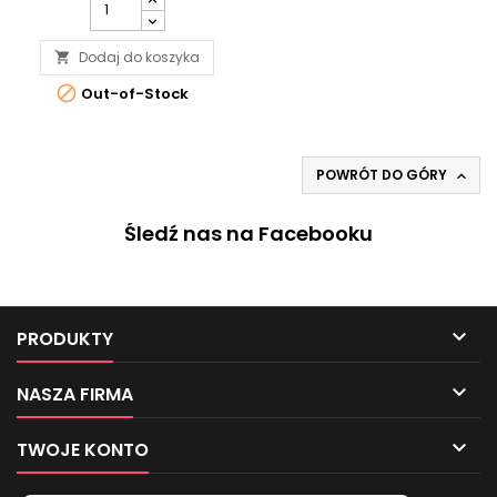
Dodaj do koszyka


Out-of-Stock
POWRÓT DO GÓRY

Śledź nas na Facebooku

PRODUKTY

NASZA FIRMA

TWOJE KONTO