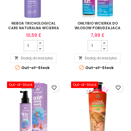
NEBOA TRICHOLOGICAL
ONLYBIO WCIERKA DO
CARE NATURALNA WCIERKA
WLOSOW POBUDZAJACA
DO SKORY GLOWY PRZECIW
100ML
10,59 £
7,99 £
WYPADANIU WLOSOW 175ML
Dodaj do koszyka
Dodaj do koszyka




Out-of-Stock
Out-of-Stock
Out-of-Stock
Out-of-Stock
favorite_border
favorite_border