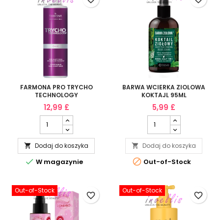
FARMONA PRO TRYCHO
BARWA WCIERKA ZIOLOWA
TECHNOLOGY
KOKTAJL 95ML
SPECJALISTYCZNA WCIERKA
12,99 £
5,99 £
DO WLOSOW 200ML
Dodaj do koszyka
Dodaj do koszyka




W magazynie
Out-of-Stock
Out-of-Stock
Out-of-Stock
favorite_border
favorite_border