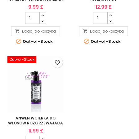
NA NOC DO SKORY GLOWY
POBUDZAJACA 100ML
9,99 £
12,99 £
NA POROST I RZECIW
WYPADANIU 175ML
Dodaj do koszyka
Dodaj do koszyka




Out-of-Stock
Out-of-Stock
Out-of-Stock
favorite_border
ANWEN WCIERKA DO
WLOSOW ROZGRZEWAJACA
150ML
11,99 £