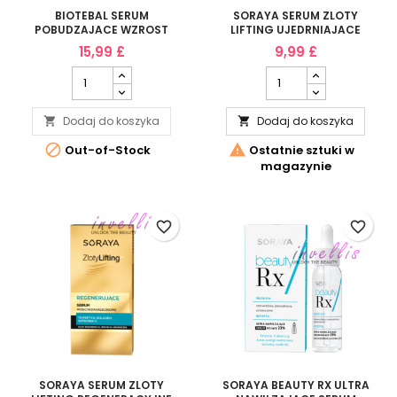
BIOTEBAL SERUM
SORAYA SERUM ZLOTY
POBUDZAJACE WZROST
LIFTING UJEDRNIAJACE
RZES XXL 3ML
SERUM
15,99 £
9,99 £
PRZECIWZMARSZCZKOWE
30ML
Dodaj do koszyka
Dodaj do koszyka




Out-of-Stock
Ostatnie sztuki w
magazynie
favorite_border
favorite_border
SORAYA SERUM ZLOTY
SORAYA BEAUTY RX ULTRA