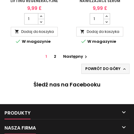
LIFTING REGENERACYJNE
NAWILZAJACE SERUM
SERUM
KOJACE 23% 30ML
9,99 £
9,99 £
PRZECIWZMARSZCZKOWE
30ML
Dodaj do koszyka
Dodaj do koszyka




W magazynie
W magazynie
1
2
Następny

POWRÓT DO GÓRY

Śledź nas na Facebooku

PRODUKTY

NASZA FIRMA