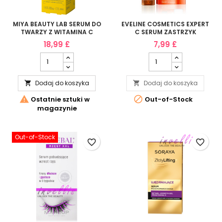
MIYA BEAUTY LAB SERUM DO
EVELINE COSMETICS EXPERT
TWARZY Z WITAMINA C
C SERUM ZASTRZYK
ROZJASNIAJACE
WITAMINOWY NA NOC 18ML
18,99 £
7,99 £
PRZEBARWIENIA 30ML
Dodaj do koszyka
Dodaj do koszyka




Ostatnie sztuki w
Out-of-Stock
magazynie
Out-of-Stock
favorite_border
favorite_border