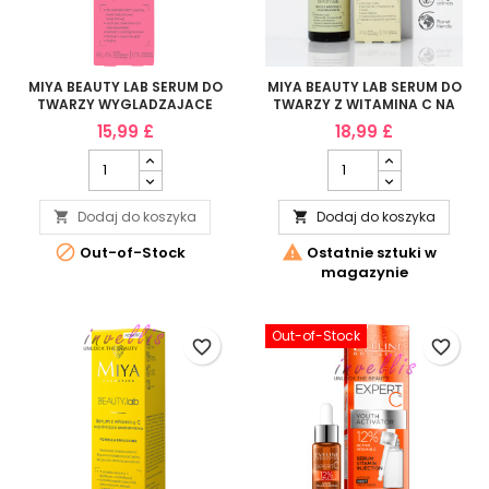
MIYA BEAUTY LAB SERUM DO
MIYA BEAUTY LAB SERUM DO
TWARZY WYGLADZAJACE
TWARZY Z WITAMINA C NA
KOMPLEKS ANTI-AGING 5%
PRZEBARWIENIA 30ML
15,99 £
18,99 £
30ML
Dodaj do koszyka
Dodaj do koszyka




Out-of-Stock
Ostatnie sztuki w
magazynie
Out-of-Stock
favorite_border
favorite_border