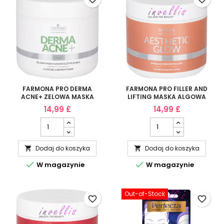
FARMONA PRO DERMA
FARMONA PRO FILLER AND
ACNE+ ZELOWA MASKA
LIFTING MASKA ALGOWA
ALGOWA OCZYSZCZAJACA
LIFTINGUJACA 160G
14,99 £
14,99 £
160G
Dodaj do koszyka
Dodaj do koszyka




W magazynie
W magazynie
Out-of-Stock
favorite_border
favorite_border