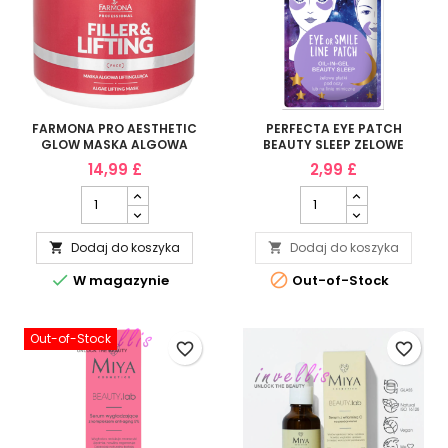
FARMONA PRO AESTHETIC
PERFECTA EYE PATCH
GLOW MASKA ALGOWA
BEAUTY SLEEP ZELOWE
MODELUJACA 160G
PLATKI POD OCZY LUB NA
14,99 £
2,99 £
LINIE MIMICZNE
Dodaj do koszyka
Dodaj do koszyka




W magazynie
Out-of-Stock
Out-of-Stock
favorite_border
favorite_border