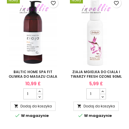
Nowy
Nowy
favorite_border
favorite_border
BALTIC HOME SPA FIT
ZIAJA MGIELKA DO CIALA I
OLIWKA DO MASAZU CIALA
TWARZY FRESH OZONE 90ML
490ML
10,99 £
5,99 £
Dodaj do koszyka
Dodaj do koszyka




W magazynie
W magazynie