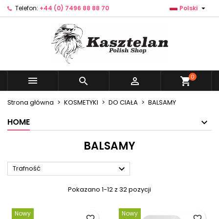

Telefon:
+44 (0) 7496 88 88 70
Polski
×
×
×
×
Dodaj do listy życzeń
((modalTitle))
Utwórz listę życzeń
Zaloguj się
Utwórz nową listę
add_circle_outline
((confirmMessage))
Musisz być zalogowany by zapisać produkty na
Nazwa listy życzeń
swojej liście życzeń.
((cancelText))
((modalDeleteText))
0



shopping_cart
Anuluj
Zaloguj się
Anuluj
Utwórz listę życzeń
Strona główna
KOSMETYKI
DO CIAŁA
BALSAMY
HOME
BALSAMY

Trafność
Pokazano 1-12 z 32 pozycji
Nowy
Nowy
favorite_border
favorite_border