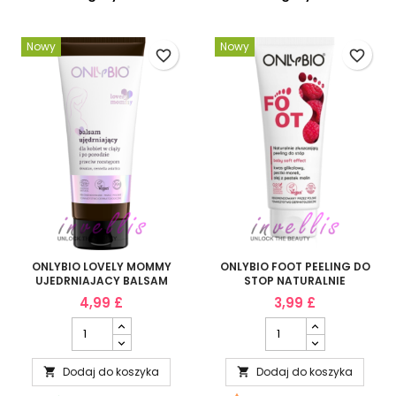
Nowy
Nowy
favorite_border
favorite_border
ONLYBIO LOVELY MOMMY
ONLYBIO FOOT PEELING DO
UJEDRNIAJACY BALSAM
STOP NATURALNIE
PRZECIW ROZSTEPOM 200ML
ZLUSZCZAJACY BABY SOFT
4,99 £
3,99 £
EFECT 75ML
Dodaj do koszyka
Dodaj do koszyka

