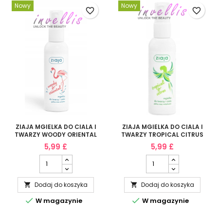
Nowy
Nowy
favorite_border
favorite_border
ZIAJA MGIELKA DO CIALA I
ZIAJA MGIELKA DO CIALA I
TWARZY WOODY ORIENTAL
TWARZY TROPICAL CITRUS
90ML
90ML
5,99 £
5,99 £
Dodaj do koszyka
Dodaj do koszyka




W magazynie
W magazynie