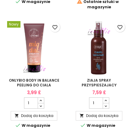


W magazynie
Ostatnie sztuki w
magazynie
Nowy
favorite_border
favorite_border
ONLYBIO BODY IN BALANCE
ZIAJA SPRAY
PEELING DO CIALA
PRZYSPIESZAJACY
MIGDALOWY 200ML
OPALANIE MASLO KAKAOWE
3,99 £
7,59 £
100ML
Dodaj do koszyka
Dodaj do koszyka




W magazynie
W magazynie