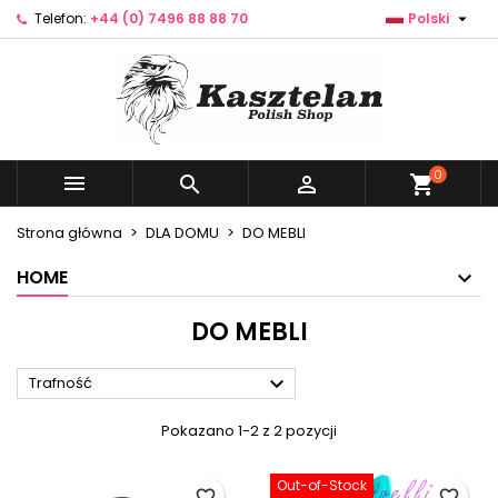

Telefon:
+44 (0) 7496 88 88 70
Polski
×
×
×
×
Dodaj do listy życzeń
((modalTitle))
Utwórz listę życzeń
Zaloguj się
Utwórz nową listę
add_circle_outline
((confirmMessage))
Musisz być zalogowany by zapisać produkty na
Nazwa listy życzeń
swojej liście życzeń.
((cancelText))
((modalDeleteText))
0



shopping_cart
Anuluj
Zaloguj się
Anuluj
Utwórz listę życzeń
Strona główna
DLA DOMU
DO MEBLI
HOME
DO MEBLI

Trafność
Pokazano 1-2 z 2 pozycji
Out-of-Stock
favorite_border
favorite_border