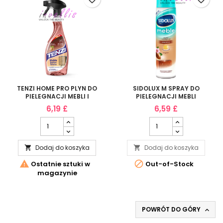
TENZI HOME PRO PLYN DO
SIDOLUX M SPRAY DO
PIELEGNACJI MEBLI I
PIELEGNACJI MEBLI
DREWNA 500ML
MIGDALOWY 350ML
6,19 £
6,59 £
Dodaj do koszyka
Dodaj do koszyka




Ostatnie sztuki w
Out-of-Stock
magazynie
POWRÓT DO GÓRY
