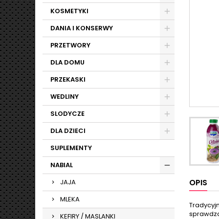
KOSMETYKI
DANIA I KONSERWY
PRZETWORY
DLA DOMU
PRZEKASKI
WEDLINY
SLODYCZE
DLA DZIECI
SUPLEMENTY
NABIAL
OPIS
JAJA
MLEKA
Tradycyjn
sprawdza 
KEFIRY / MASLANKI