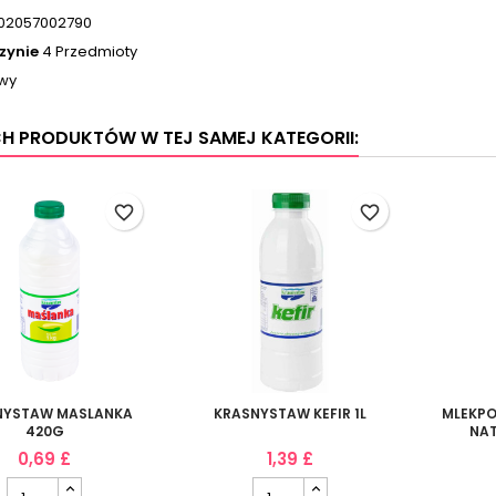
02057002790
zynie
4 Przedmioty
wy
CH PRODUKTÓW W TEJ SAMEJ KATEGORII:
favorite_border
favorite_border
NYSTAW MASLANKA
KRASNYSTAW KEFIR 1L
MLEKPO
420G
NAT
0,69 £
1,39 £