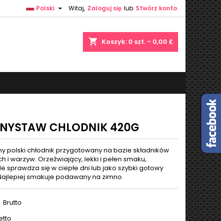

Polski
Witaj,
Zaloguj się
lub
Stwórz konto
×
×
×
shopping_cart
Koszyk:
0
szt. - 0,00 £
ę
ń
NYSTAW CHLODNIK 420G
ny polski chłodnik przygotowany na bazie składników
h i warzyw. Orzeźwiający, lekki i pełen smaku,
e sprawdza się w ciepłe dni lub jako szybki gotowy
 Najlepiej smakuje podawany na zimno.
Brutto
etto