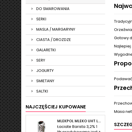
Najwa
DO SMAROWANIA
SERKI
Tradycyjn
MASLA / MARGARYNY
Orzeźwiaj
Gotowy d
CIASTA / DROZDZE
Najlepie
GALARETKI
Wygodne
SERY
Propo
JOGURTY
Podawać 
SMIETANY
Przec
SALTKI
Przechow
NAJCZĘŚCIEJ KUPOWANE
Masa nett
MLEKPOL MLEKO UHT LACIATE BARISTA 3.2% 1L
SZCZE
Łaciate Barista 3,2% 1
litr produkowane jest z