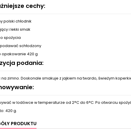
żniejsze cechy:
y polski chłodnik
ący i lekki smak
o spożycia
j podawać schłodzony
 opakowanie 420 g
zycja podania:
na zimno. Doskonale smakuje z jajkiem na twardo, świeżym koperk
howywanie:
ywać w lodówce w temperaturze od 2°C do 6°C. Po otwarciu spożyć 
o: 420 g.
GÓŁY PRODUKTU