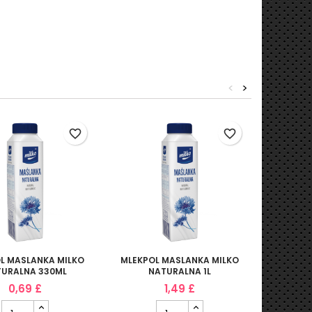
<
>
favorite_border
favorite_border
L MASLANKA MILKO
MLEKPOL MASLANKA MILKO
MLEK
URALNA 330ML
NATURALNA 1L
NAT
0,69 £
1,49 £