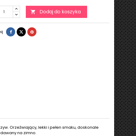
Dodaj do koszyka

ij
zyw. Orzeźwiający, lekki i pełen smaku, doskonale
podawany na zimno.