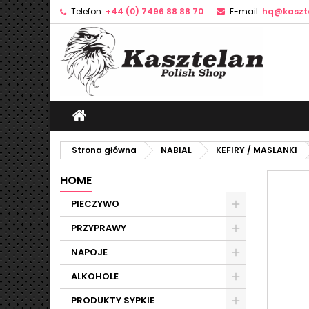
Telefon:
+44 (0) 7496 88 88 70
E-mail:
hq@kaszte
D
U
Z
add_circle_outline
Mu
Na
Strona główna
NABIAL
KEFIRY / MASLANKI
HOME
PIECZYWO
PRZYPRAWY
NAPOJE
ALKOHOLE
PRODUKTY SYPKIE