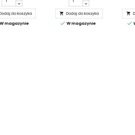
Dodaj do koszyka
Dodaj do koszyka
D




W magazynie
W magazynie