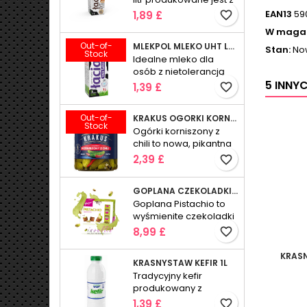
najlepszego polskiego
EAN13
59
1,89 £
favorite_border
surowca,
W maga
charakteryzuje się
Out-of-
MLEKPOL MLEKO UHT LACIATE BEZ LAKTOZY 3.2% 1L
wyższą zawartością
Stan:
No
Stock
Idealne mleko dla
białka (3,6%),
osób z nietolerancją
naturalnym smakiem i
5 INNY
pokarmową cukru
aromatem.
1,39 £
favorite_border
mlecznego.
Out-of-
KRAKUS OGORKI KORNISZONY Z CHILLI 500G
Stock
Ogórki korniszony z
chili to nowa, pikantna
postać ogórków
2,39 £
favorite_border
marynowanych.
GOPLANA CZEKOLADKI PISTACHIO PISTACJOWE CZEKOLADKI MLECZNE 400G
Goplana Pistachio to
wyśmienite czekoladki
mleczne z aksamitnym,
8,99 £
favorite_border
alkoholizowanym
kremem pistacjowym.
KRAS
KRASNYSTAW KEFIR 1L
Każda pralinka to
Tradycyjny kefir
wyjątkowe doznanie
produkowany z
smakowe, zamknięte w
wysokiej jakości mleka
eleganckim,
1,39 £
favorite_border