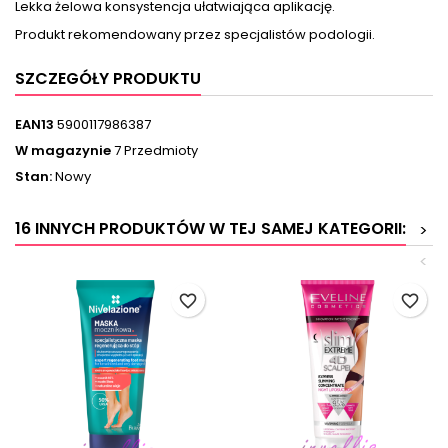
Lekka żelowa konsystencja ułatwiająca aplikację.
Produkt rekomendowany przez specjalistów podologii.
SZCZEGÓŁY PRODUKTU
EAN13
5900117986387
W magazynie
7 Przedmioty
Stan:
Nowy
16 INNYCH PRODUKTÓW W TEJ SAMEJ KATEGORII:
>
<
favorite_border
favorite_border