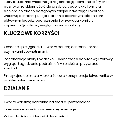
który skutecznie wspomaga regenerację i ochronę skóry oraz
paznokci ze skłonnością do grzybicy. Jego lekka formuła
dociera do trudno dostępnych miejsc, nawilżając i tworząc
warstwę ochronną. Dzięki starannie dobranym składnikom
aktywnym łagodzi podrażnienia i przywraca komfort,
zapewniając zdrowy wygląd paznokci i skóry.
KLUCZOWE KORZYŚCI
Ochrona i pielęgnacja – tworzy barierę ochronną przed
czynnikami zewnętrznymi.
Regeneracja skóry i paznokci – wspomaga odbudowę i zdrowy
wygląd. Łagodzenie podrażnień – koi skórę i przywraca
komfort.
Precyzyjna aplikacja – lekka żelowa konsystencja łatwo wnika w
problematyczne miejsca.
DZIAŁANIE
Tworzy warstwę ochronną na skórze i paznokciach.
Intensywnie nawilża i wspiera regenerację.
Koi podrażnienia i łagodzi dyskomfort.