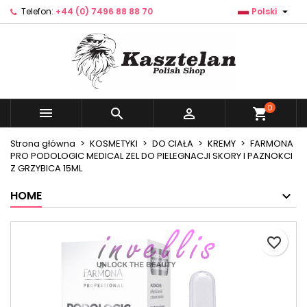

Telefon:
+44 (0) 7496 88 88 70
Polski
×
×
×
Dodaj do listy życzeń
Utwórz listę życzeń
Zaloguj się
Utwórz nową listę
add_circle_outline
Musisz być zalogowany by zapisać produkty na
Nazwa listy życzeń
swojej liście życzeń.
0



shopping_cart
Anuluj
Zaloguj się
Anuluj
Utwórz listę życzeń
Strona główna
KOSMETYKI
DO CIAŁA
KREMY
FARMONA
PRO PODOLOGIC MEDICAL ZEL DO PIELEGNACJI SKORY I PAZNOKCI
Z GRZYBICA 15ML
HOME
favorite_border