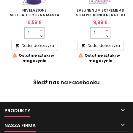
NIVELAZIONE
EVELINE SLIM EXTREME 4D
SPECJALISTYCZNA MASKA
SCALPEL KONCENTRAT DO
MOCZNIKOWA
CIALA EKSPRESOWO
6,59 £
9,99 £
REGENERACJA DLA STOP
WYSZCZUPLAJACY 250ML
75G
Dodaj do koszyka
Dodaj do koszyka




Ostatnie sztuki w
Ostatnie sztuki w
magazynie
magazynie
Śledź nas na Facebooku

PRODUKTY

NASZA FIRMA