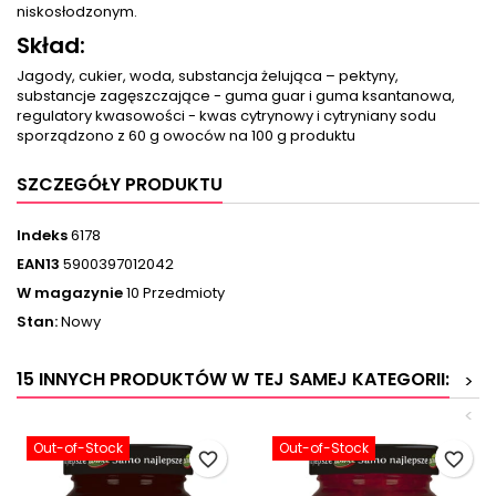
niskosłodzonym.
Skład:
Jagody, cukier, woda, substancja żelująca – pektyny,
substancje zagęszczające - guma guar i guma ksantanowa,
regulatory kwasowości - kwas cytrynowy i cytryniany sodu
sporządzono z 60 g owoców na 100 g produktu
SZCZEGÓŁY PRODUKTU
Indeks
6178
EAN13
5900397012042
W magazynie
10 Przedmioty
Stan:
Nowy
15 INNYCH PRODUKTÓW W TEJ SAMEJ KATEGORII:
>
<
Out-of-Stock
Out-of-Stock
favorite_border
favorite_border